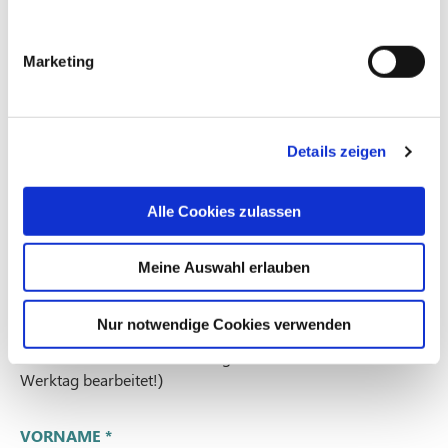
Selbstverständlich können auch Termine ausserhalb der
angegebenen Zeiten vereinbart werden.
Marketing
Sie finden uns auf der Ebene 2A.
Details zeigen
Rückrufservice
Alle Cookies zulassen
Sie haben versucht, uns außerhalb unserer Bürozeiten zu
erreichen?
Hinterlassen Sie uns Ihre Telefonnummer und wir rufen Sie
Meine Auswahl erlauben
bei der nächsten Gelegenheit* zurück:
Nur notwendige Cookies verwenden
*(!Bitte beachten: Unser Büro ist Mo - Fr besetzt. Anfragen
am Wochenende bzw. Feiertagen werden erst am nächsten
Werktag bearbeitet!)
VORNAME
*