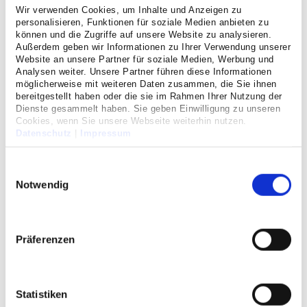
Wir verwenden Cookies, um Inhalte und Anzeigen zu
personalisieren, Funktionen für soziale Medien anbieten zu
können und die Zugriffe auf unsere Website zu analysieren.
Proktologische Erkrankungen
Außerdem geben wir Informationen zu Ihrer Verwendung unserer
Website an unsere Partner für soziale Medien, Werbung und
mittwochs 11:00 bis 12:00 Uhr
Analysen weiter. Unsere Partner führen diese Informationen
möglicherweise mit weiteren Daten zusammen, die Sie ihnen
bereitgestellt haben oder die sie im Rahmen Ihrer Nutzung der
Dienste gesammelt haben. Sie geben Einwilligung zu unseren
Cookies, wenn Sie unsere Webseite weiterhin nutzen.
Bauchwandbrüche / Hernien
Datenschutz
|
Impressum
donnerstags 11:00 bis 13:00 Uhr
Einwilligungsauswahl
Notwendig
Privat-Sprechstunde
Präferenzen
mittwochs 12:00 bis 15:00 Uhr
freitags 12:00 bis 13:00 Uhr
Statistiken