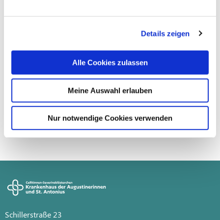
und Patienten aus allen medizinischen Fachbereichen mit
Krankheitsleiden im weit fortgeschrittenen Stadium, z.B.
Herz- und Lungenerkrankungen, Tumorleiden oder
Details zeigen
Erkrankungen des Nervensystems. Unsere Behandlung
beinhaltet ein ganzheitliches Betreuungskonzept durch ein
Alle Cookies zulassen
multiprofessionelles Team, um krankheits- und
therapiebedingte Einschränkungen zu lindern.
Meine Auswahl erlauben
Wir stehen Ihnen und Ihren Angehörigen zu allen Fragen
gerne zur Verfügung.
Nur notwendige Cookies verwenden
Schillerstraße 23