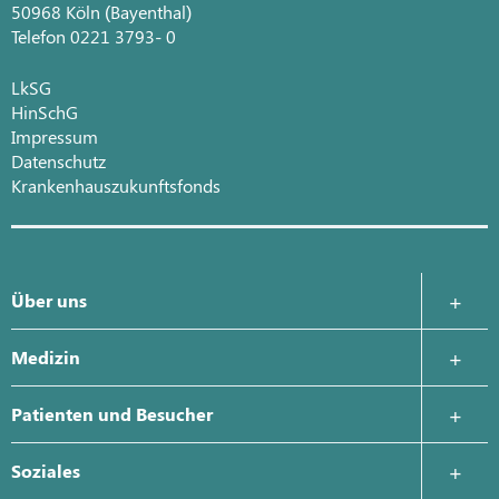
50968 Köln (Bayenthal)
Telefon 0221 3793- 0
LkSG
HinSchG
Impressum
Datenschutz
Krankenhauszukunftsfonds
Über uns
Krankenhausleitung
Medizin
Leitbild
Allgemein- und Visceralchirurgie
Patienten und Besucher
Geschichte
Klinik für Anästhesie, Intensivmedizin, Schmerztherapie
Aufnahme
Soziales
Qualitätsmanagement
Medizinische Klinik