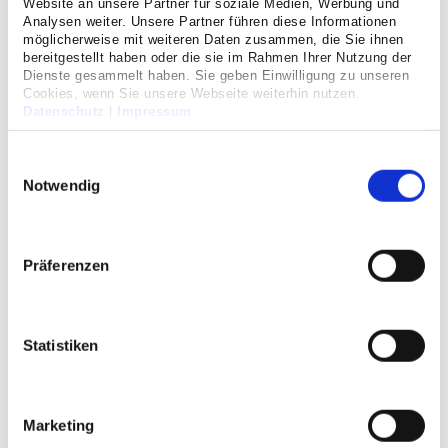
Website an unsere Partner für soziale Medien, Werbung und
Analysen weiter. Unsere Partner führen diese Informationen
Praxisjahr
möglicherweise mit weiteren Daten zusammen, die Sie ihnen
bereitgestellt haben oder die sie im Rahmen Ihrer Nutzung der
Dienste gesammelt haben. Sie geben Einwilligung zu unseren
Cookies, wenn Sie unsere Webseite weiterhin nutzen.
Unser Team
Datenschutz
|
Impressum
Einwilligungsauswahl
Weiterbildung
Notwendig
Palliativmedizin
Wir sind für Sie da
Präferenzen
Mit Hilfe der Palliativmedizin soll unheilbar erkrankten
Patienten mit begrenzter Lebenserwartung ein weitgehend
Statistiken
beschwerdefreies und würdiges Leben entsprechend ihrer
persönlichen Wünsche ermöglicht werden. Schmerzen,
belastende körperliche Einschränkungen sowie soziale und
seelische Nöte können oft gelindert werden.
Marketing
Auf unserer Palliativstation behandeln wir Patientinnen