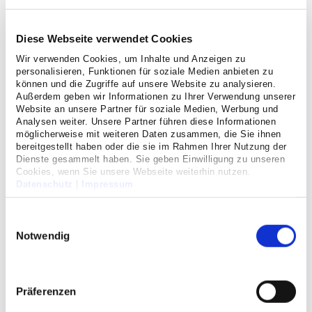
Behandlungsmethoden zu informieren.
Diese Webseite verwendet Cookies
Das Vortragsangebot richtet sich an alle interessierten
Bürgerinnen und Bürger, an Patienten und deren
Wir verwenden Cookies, um Inhalte und Anzeigen zu
Angehörige. Die Referenten sind Chefärzte und Oberärzte
personalisieren, Funktionen für soziale Medien anbieten zu
können und die Zugriffe auf unsere Website zu analysieren.
des Krankenhauses und niedergelassene Fachärzte. Die
Außerdem geben wir Informationen zu Ihrer Verwendung unserer
medizinischen Sachverhalte werden verständlich und
Website an unsere Partner für soziale Medien, Werbung und
anschaulich dargestellt.
Analysen weiter. Unsere Partner führen diese Informationen
möglicherweise mit weiteren Daten zusammen, die Sie ihnen
bereitgestellt haben oder die sie im Rahmen Ihrer Nutzung der
Die Teilnahme an den Veranstaltungen ist kostenlos.
Dienste gesammelt haben. Sie geben Einwilligung zu unseren
Cookies, wenn Sie unsere Webseite weiterhin nutzen.
Datenschutz
|
Impressum
Möchten Sie uns unterstützen?
Einwilligungsauswahl
Notwendig
Wenn Sie - oder Ihre Angehörigen - eine Zeit als Patient
hier im Hause verbracht haben und mit der Behandlung
zufrieden waren, laden wir Sie ein, Mitglied in unserem
Förderverein zu werden.
Präferenzen