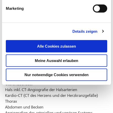
Kardio-MRT (Kernspinuntersuchung des Herzens,
Marketing
Vitalitätsdiagnostik)
Wirbelsäule inkl. MR-Myelografien
Extremitäten und Gelenke
Leber und Gallengänge (MRCP)
Details zeigen
Urogenitalsystem
Bauch– und Beckenorgane
Angiografien des arteriellen und venösen Systems
Alle Cookies zulassen
(nichtinvasive Gefäßdarstellung)
Spezialuntersuchungen von Fisteln und Gängen
Meine Auswahl erlauben
Computertomographie (CT)
Gehirn inkl. CT-Angiografie und Perfusions-CT
Nur notwendige Cookies verwenden
Schädelbasis und Felsenbeine
Gesichtsschädel
Hals inkl. CT-Angiografie der Halsarterien
Kardio-CT (CT des Herzens und der Herzkranzgefäße)
Thorax
Abdomen und Becken
Angiografien des arteriellen und venösen Systems