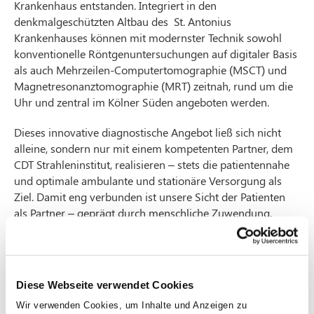
Krankenhaus entstanden. Integriert in den
denkmalgeschützten Altbau des St. Antonius
Krankenhauses können mit modernster Technik sowohl
konventionelle Röntgenuntersuchungen auf digitaler Basis
als auch Mehrzeilen-Computertomographie (MSCT) und
Magnetresonanztomographie (MRT) zeitnah, rund um die
Uhr und zentral im Kölner Süden angeboten werden.
Dieses innovative diagnostische Angebot ließ sich nicht
alleine, sondern nur mit einem kompetenten Partner, dem
CDT Strahleninstitut, realisieren – stets die patientennahe
und optimale ambulante und stationäre Versorgung als
Ziel. Damit eng verbunden ist unsere Sicht der Patienten
als Partner – geprägt durch menschliche Zuwendung,
offene Information, zielorientierte Zusammenarbeit und
gemeinsame Entscheidungen über das weitere Vorgehen
bei und nach der Diagnosestellung.
Diese Webseite verwendet Cookies
Sie treffen bei uns auf ein hoch motiviertes und
qualifiziertes Team als Grundvoraussetzung für eine
Wir verwenden Cookies, um Inhalte und Anzeigen zu