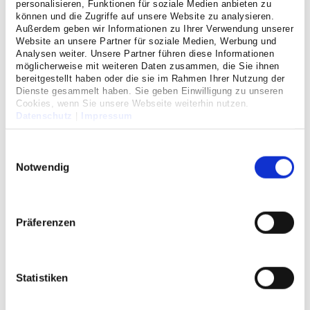
personalisieren, Funktionen für soziale Medien anbieten zu
zuverlässige Diagnostik und sichere Therapiesteuerung.
können und die Zugriffe auf unsere Website zu analysieren.
Optimierte Abläufe in der stationären und ambulanten
Außerdem geben wir Informationen zu Ihrer Verwendung unserer
Versorgung machen die hohe Behandlungs- und
Website an unsere Partner für soziale Medien, Werbung und
Analysen weiter. Unsere Partner führen diese Informationen
Untersuchungsqualität für Sie erlebbar. Wir wollen Ihnen
möglicherweise mit weiteren Daten zusammen, die Sie ihnen
gerade im Spannungsfeld zwischen Besorgnis über den
bereitgestellt haben oder die sie im Rahmen Ihrer Nutzung der
Befund und einem hochtechnischen Umfeld das Gefühl
Dienste gesammelt haben. Sie geben Einwilligung zu unseren
vermitteln: „Hier bin ich gut aufgehoben.“
Cookies, wenn Sie unsere Webseite weiterhin nutzen.
Datenschutz
|
Impressum
Ihr Praxisteam
Einwilligungsauswahl
Notwendig
Unsere Leistungen:
Präferenzen
Kernspintomographie (MRT)
Gehirn einschließlich MR-Angiografie,
Diffusionsbildgebung und weiteren Spezialtechniken
Statistiken
Rückenmark
Schädelbasis, Gesichtsschädel, Hals