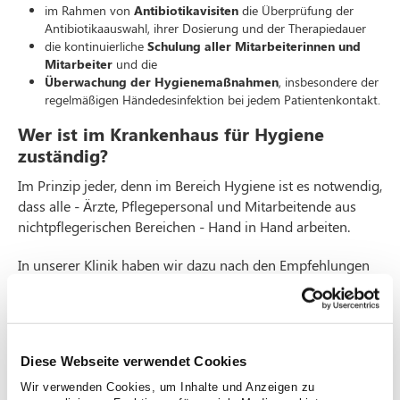
im Rahmen von
Antibiotikavisiten
die Überprüfung der
Antibiotikaauswahl, ihrer Dosierung und der Therapiedauer
die kontinuierliche
Schulung aller Mitarbeiterinnen und
Mitarbeiter
und die
Überwachung der Hygienemaßnahmen
, insbesondere der
regelmäßigen Händedesinfektion bei jedem Patientenkontakt.
Wer ist im Krankenhaus für Hygiene
zuständig?
Im Prinzip jeder, denn im Bereich Hygiene ist es notwendig,
dass alle - Ärzte, Pflegepersonal und Mitarbeitende aus
nichtpflegerischen Bereichen - Hand in Hand arbeiten.
In unserer Klinik haben wir dazu nach den Empfehlungen
der Nationalen Kommission für Krankenhaushygiene und
Infektionsprävention in Deutschland (
KRINKO
) in allen
medizinischen Bereichen ärztliche und pflegerische
Mitarbeiter speziell geschult und weitergebildet und
Diese Webseite verwendet Cookies
Hygieneteams für diese verantwortungsvolle Aufgabe
geschaffen.
Wir verwenden Cookies, um Inhalte und Anzeigen zu