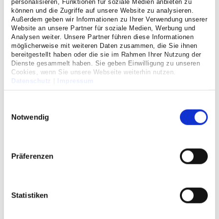
personalisieren, Funktionen für soziale Medien anbieten zu
können und die Zugriffe auf unsere Website zu analysieren.
Für ein reibungslos funktionierendes Hygienemanagement
Außerdem geben wir Informationen zu Ihrer Verwendung unserer
bedarf es klarer
Verantwortlichkeiten
.
Website an unsere Partner für soziale Medien, Werbung und
Analysen weiter. Unsere Partner führen diese Informationen
Die Gesamtverantwortung für die Krankenhaushygiene
möglicherweise mit weiteren Daten zusammen, die Sie ihnen
bereitgestellt haben oder die sie im Rahmen Ihrer Nutzung der
und Infektionskontrolle liegt nach gesetzlichen Vorgaben
Dienste gesammelt haben. Sie geben Einwilligung zu unseren
bei der Betriebsleitung des Krankenhauses
Cookies, wenn Sie unsere Webseite weiterhin nutzen.
(Geschäftsführung / Ärztlicher Direktor / Pflegedirektion).
Datenschutz
|
Impressum
Sie wird von den Hygienefachkräften, den
Hygienebeauftragten Ärzten der Fachabteilungen sowie
Einwilligungsauswahl
von der beratenden Krankenhaushygienikerin mit
Notwendig
entsprechendem Fachwissen in dieser Tätigkeit unterstützt.
Präferenzen
Hygienekommission in unserer Klinik
Sie unterstützt die Betriebsleitung und die
Statistiken
verantwortlichen Chefärzte bei der Analyse der
hygienischen Verhältnisse und bei der Erkennung,