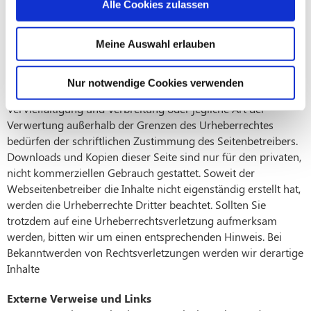
den Verweis auf diese Seite aufheben.
Alle Cookies zulassen
Meine Auswahl erlauben
Urheberrecht
Die Inhalte (Text, Bild, Ton) auf dieser Webseite unterliegen
Nur notwendige Cookies verwenden
dem deutschen Urheberrecht. Die weitere Bearbeitung,
Vervielfältigung und Verbreitung oder jegliche Art der
Verwertung außerhalb der Grenzen des Urheberrechtes
bedürfen der schriftlichen Zustimmung des Seitenbetreibers.
Downloads und Kopien dieser Seite sind nur für den privaten,
nicht kommerziellen Gebrauch gestattet. Soweit der
Webseitenbetreiber die Inhalte nicht eigenständig erstellt hat,
werden die Urheberrechte Dritter beachtet. Sollten Sie
trotzdem auf eine Urheberrechtsverletzung aufmerksam
werden, bitten wir um einen entsprechenden Hinweis. Bei
Bekanntwerden von Rechtsverletzungen werden wir derartige
Inhalte
Externe Verweise und Links