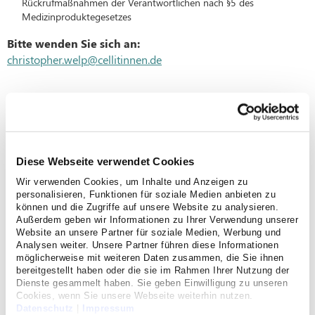
Rückrufmaßnahmen der Verantwortlichen nach §5 des
Medizinproduktegesetzes
Bitte wenden Sie sich an:
christopher.welp@cellitinnen.de
Haftungshinweis
In der deutschen Rechtsprechung wird die Auffassung
vertreten, der Betreiber einer Homepage mache sich durch
Diese Webseite verwendet Cookies
die Anbringung von Links auf fremde Internetseiten die
Wir verwenden Cookies, um Inhalte und Anzeigen zu
dortigen Äußerungen zu Eigen und sei damit unter
personalisieren, Funktionen für soziale Medien anbieten zu
bestimmten Umständen zum Schadensersatz verpflichtet
können und die Zugriffe auf unsere Website zu analysieren.
(Landgericht Hamburg, Urteil vom 12. Mai 1998, 312 O
Außerdem geben wir Informationen zu Ihrer Verwendung unserer
85/98). Dies könne nur durch die ausdrückliche Distanzierung
Website an unsere Partner für soziale Medien, Werbung und
Analysen weiter. Unsere Partner führen diese Informationen
von den Inhalten dieser Seiten verhindert werden.
möglicherweise mit weiteren Daten zusammen, die Sie ihnen
bereitgestellt haben oder die sie im Rahmen Ihrer Nutzung der
Es wird hiermit ausdrücklich betont, dass der Betreiber der
Dienste gesammelt haben. Sie geben Einwilligung zu unseren
Webseite keinen Einfluss auf die Gestaltung und den Inhalt
Cookies, wenn Sie unsere Webseite weiterhin nutzen.
Datenschutz
|
Impressum
derjenigen Seiten hat, auf die von der Homepage aus