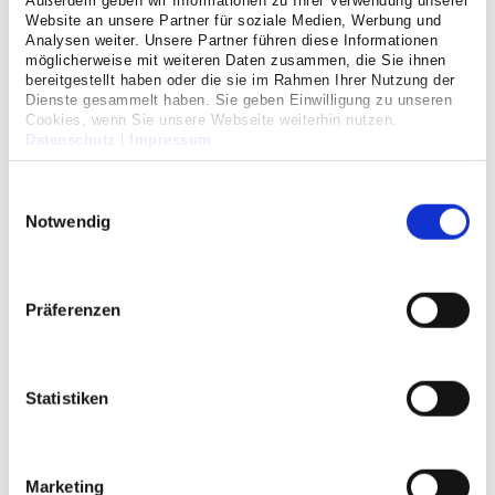
Außerdem geben wir Informationen zu Ihrer Verwendung unserer
Veranstaltungen
Website an unsere Partner für soziale Medien, Werbung und
Analysen weiter. Unsere Partner führen diese Informationen
möglicherweise mit weiteren Daten zusammen, die Sie ihnen
bereitgestellt haben oder die sie im Rahmen Ihrer Nutzung der
Downloads
Dienste gesammelt haben. Sie geben Einwilligung zu unseren
Cookies, wenn Sie unsere Webseite weiterhin nutzen.
Konsil
Datenschutz
|
Impressum
Wir unterstützen Sie mit einer
Einwilligungsauswahl
Zweitmeinung
Notwendig
Bei der Behandlung von Patientinnen und Patienten gibt es
nicht immer den einen glasklaren Behandlungsweg.
Präferenzen
Oftmals hilft es, eine zweite Meinung einzuholen und den
Fall noch einmal mit neutralem Auge zu betrachten.
Sie haben eine Patientin / einen Patienten bei deren /
Statistiken
dessen Behandlung wir Sie mit einem Konsil unterstützen
können? Dabei stehen wir sehr gerne an Ihrer Seite!
Anbei finden Sie eine Checkliste mit wünschenswerten
Marketing