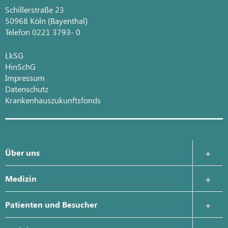
Schillerstraße 23
50968 Köln (Bayenthal)
Telefon 0221 3793- 0
LkSG
HinSchG
Impressum
Datenschutz
Krankenhauszukunftsfonds
Über uns
Krankenhausleitung
Medizin
Leitbild
Allgemein- und Visceralchirurgie
Patienten und Besucher
Geschichte
Klinik für Anästhesie, Intensivmedizin, Schmerztherapie
Aufnahme