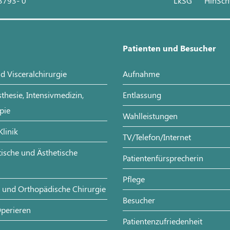
3793- 0
LkSG
HinSc
Patienten und Besucher
d Visceralchirurgie
Aufnahme
sthesie, Intensivmedizin,
Entlassung
pie
Wahlleistungen
Klinik
TV/Telefon/Internet
stische und Ästhetische
Patientenfürsprecherin
Pflege
- und Orthopädische Chirurgie
Besucher
perieren
Patientenzufriedenheit