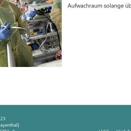
Aufwachraum solange über
 23
ayenthal)