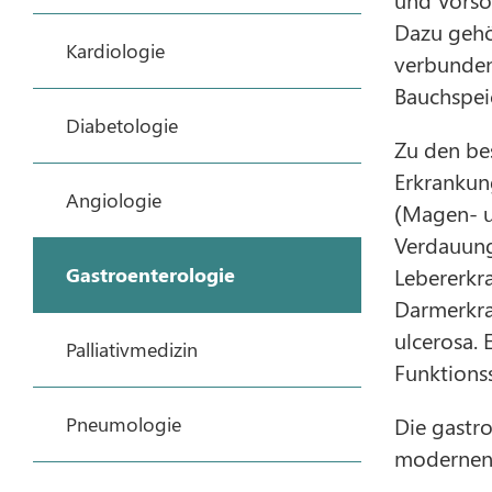
Dazu gehö
Kardiologie
verbunden
Bauchspei
Diabetologie
Zu den be
Erkrankun
Angiologie
(Magen- u
Verdauung
Gastroenterologie
Lebererkr
Darmerkra
ulcerosa.
Palliativmedizin
Funktions
Pneumologie
Die gastro
modernen 