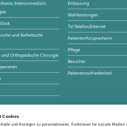
sthesie, Intensivmedizin,
Entlassung
pie
Wahlleistungen
Klinik
TV/Telefon/Internet
stische und Ästhetische
Patientenfürsprecherin
Pflege
- und Orthopädische Chirurgie
Besucher
perieren
Patientenzufriedenheit
n
e
t Cookies
halte und Anzeigen zu personalisieren, Funktionen für soziale Medien 