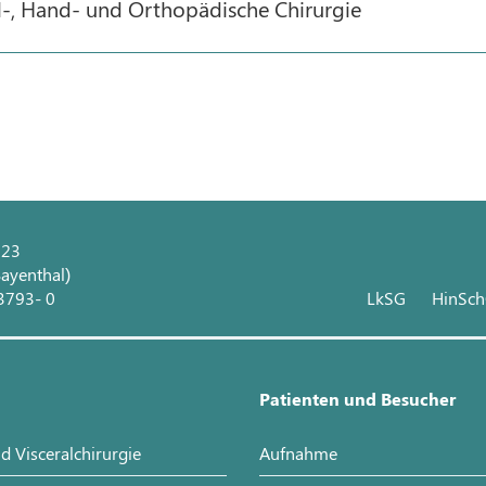
l-, Hand- und Orthopädische Chirurgie
 23
ayenthal)
3793- 0
LkSG
HinSc
Patienten und Besucher
d Visceralchirurgie
Aufnahme