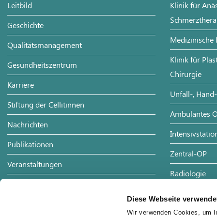
Leitbild
Klinik für Anä
Schmerzthera
Geschichte
Medizinische 
Qualitätsmanagement
Klinik für Pla
Gesundheitszentrum
Chirurgie
Karriere
Unfall-, Hand
Stiftung der Cellitinnen
Ambulantes O
Nachrichten
Intensivstatio
Publikationen
Zentral-OP
Veranstaltungen
Radiologie
Förderverein
Physiotherapi
Diese Webseite verwende
Partner
Notaufnahme
Wir verwenden Cookies, um In