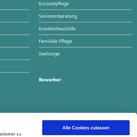
Kurzzeitpflege
Seniorenberatung
Krankenhaushilfe
Familiale Pflege
Seelsorge
Bewerber
Alle Cookies zulassen
anbieten zu