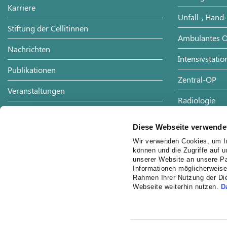
Karriere
Unfall-, Hand
Stiftung der Cellitinnen
Ambulantes O
Nachrichten
Intensivstatio
Publikationen
Zentral-OP
Veranstaltungen
Radiologie
Förderverein
Physiotherapi
Diese Webseite verwende
Partner
Notaufnahme
Wir verwenden Cookies, um In
können und die Zugriffe auf 
Anfahrt
unserer Website an unsere Pa
Hygiene
Informationen möglicherweise
Kontakt
Rahmen Ihrer Nutzung der Di
Webseite weiterhin nutzen.
D
Datenschutz
Hinweisgebersystem