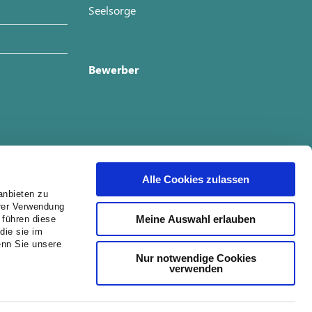
Seelsorge
Bewerber
Alle Cookies zulassen
anbieten zu
hrer Verwendung
Meine Auswahl erlauben
 führen diese
die sie im
enn Sie unsere
Nur notwendige Cookies
verwenden