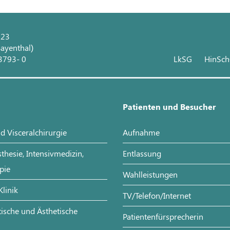
 23
ayenthal)
3793- 0
LkSG
HinSc
Patienten und Besucher
d Visceralchirurgie
Aufnahme
sthesie, Intensivmedizin,
Entlassung
pie
Wahlleistungen
Klinik
TV/Telefon/Internet
stische und Ästhetische
Patientenfürsprecherin