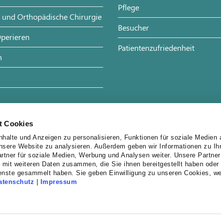
Pflege
- und Orthopädische Chirurgie
Besucher
perieren
Patientenzufriedenheit
n
e
t Cookies
halte und Anzeigen zu personalisieren, Funktionen für soziale Medien 
unsere Website zu analysieren. Außerdem geben wir Informationen zu I
rtner für soziale Medien, Werbung und Analysen weiter. Unsere Partner
 mit weiteren Daten zusammen, die Sie ihnen bereitgestellt haben oder 
enste gesammelt haben. Sie geben Einwilligung zu unseren Cookies, w
atenschutz
|
Impressum