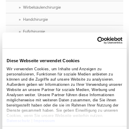
Wirbelsäulenchirurgie
Handchirurgie
Fußchirurgie
Ihr Termin
Diese Webseite verwendet Cookies
Unser Team
Wir verwenden Cookies, um Inhalte und Anzeigen zu
personalisieren, Funktionen für soziale Medien anbieten zu
können und die Zugriffe auf unsere Website zu analysieren.
Weiterbildung
Außerdem geben wir Informationen zu Ihrer Verwendung unserer
Website an unsere Partner für soziale Medien, Werbung und
Analysen weiter. Unsere Partner führen diese Informationen
AltersTraumaZentrum Köln Süd-West
möglicherweise mit weiteren Daten zusammen, die Sie ihnen
bereitgestellt haben oder die sie im Rahmen Ihrer Nutzung der
Dienste gesammelt haben. Sie geben Einwilligung zu unseren
Team und Kontakt
Cookies, wenn Sie unsere Webseite weiterhin nutzen.
Datenschutz
|
Impressum
Behandlung