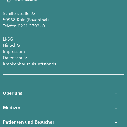
Schillerstraße 23
50968 Köln (Bayenthal)
Telefon 0221 3793- 0
LkSG
HinSchG
Impressum
Datenschutz
Krankenhauszukunftsfonds
Über uns
Krankenhausleitung
Medizin
Leitbild
Allgemein- und Visceralchirurgie
Patienten und Besucher