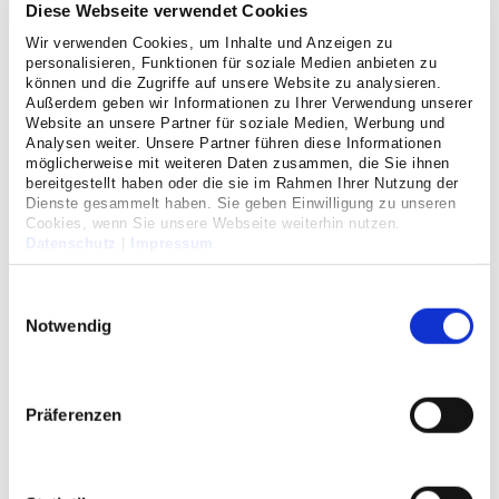
Diese Webseite verwendet Cookies
angios
: das Gefäß (gemeint waren früher Amphoren und
Vasen) und
Wir verwenden Cookies, um Inhalte und Anzeigen zu
personalisieren, Funktionen für soziale Medien anbieten zu
logos
: die Lehre.
können und die Zugriffe auf unsere Website zu analysieren.
Außerdem geben wir Informationen zu Ihrer Verwendung unserer
Website an unsere Partner für soziale Medien, Werbung und
Analysen weiter. Unsere Partner führen diese Informationen
möglicherweise mit weiteren Daten zusammen, die Sie ihnen
bereitgestellt haben oder die sie im Rahmen Ihrer Nutzung der
Dienste gesammelt haben. Sie geben Einwilligung zu unseren
Cookies, wenn Sie unsere Webseite weiterhin nutzen.
Datenschutz
|
Impressum
Einwilligungsauswahl
Notwendig
Präferenzen
Arterien
Venen