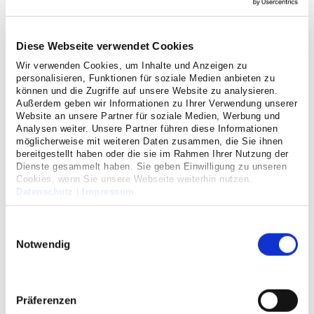
Partner
Diese Webseite verwendet Cookies
Wir verwenden Cookies, um Inhalte und Anzeigen zu
Anfahrt
personalisieren, Funktionen für soziale Medien anbieten zu
können und die Zugriffe auf unsere Website zu analysieren.
Außerdem geben wir Informationen zu Ihrer Verwendung unserer
Kontakt
Website an unsere Partner für soziale Medien, Werbung und
Analysen weiter. Unsere Partner führen diese Informationen
möglicherweise mit weiteren Daten zusammen, die Sie ihnen
Datenschutz
bereitgestellt haben oder die sie im Rahmen Ihrer Nutzung der
Dienste gesammelt haben. Sie geben Einwilligung zu unseren
Cookies, wenn Sie unsere Webseite weiterhin nutzen.
Datenschutz
|
Impressum
Hinweisgebersystem
Einwilligungsauswahl
Veranstaltungen im
Notwendig
Cellitinnen-Krankenhaus St.
Antonius
Präferenzen
Für Patienten, medizinisches Fachpersonal