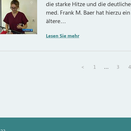
die starke Hitze und die deutlich
med. Frank M. Baer hat hierzu ein
ältere…
Lesen Sie mehr
<
1
…
3
4
 23