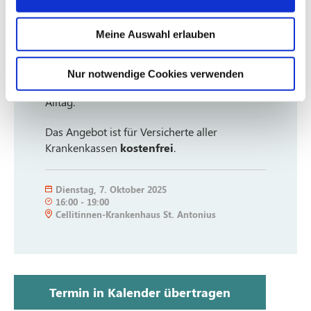
werden besprochen, um Verhaltensweisen
der Erkrankten bess
Meine Auswahl erlauben
er zu verstehen. Das Wissen über sinnvolle
Gestaltung des Alltags,
das Meistern schwieriger Situationen und
Nur notwendige Cookies verwenden
stressfreie Kommunikation erleichtern den
Alltag.
Das Angebot ist für Versicherte aller
Krankenkassen
kostenfrei
.
Dienstag
,
7. Oktober 2025
16:00
-
19:00
Cellitinnen-Krankenhaus St. Antonius
Termin in Kalender übertragen