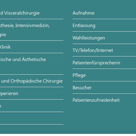
d Visceralchirurgie
Aufnahme
sthesie, Intensivmedizin,
Entlassung
pie
Wahlleistungen
Klinik
TV/Telefon/Internet
stische und Ästhetische
Patientenfürsprecherin
Pflege
- und Orthopädische Chirurgie
Besucher
perieren
Patientenzufriedenheit
n