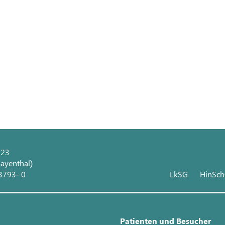
 23
ayenthal)
3793- 0
LkSG
HinSc
Patienten und Besucher